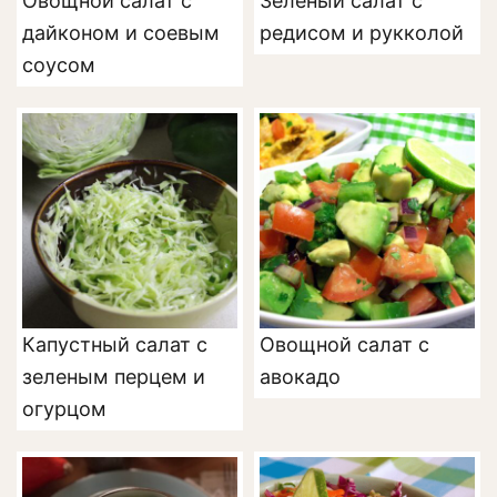
Овощной салат с
Зеленый салат с
дайконом и соевым
редисом и рукколой
соусом
Капустный салат с
Овощной салат с
зеленым перцем и
авокадо
огурцом