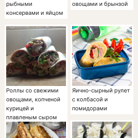
рыбными
овощами и брынзой
консервами и яйцом
Роллы со свежими
Яично-сырный рулет
овощами, копченой
с колбасой и
курицей и
помидорами
плавленым сыром