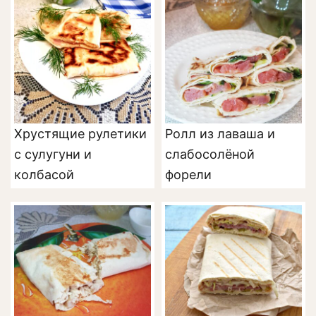
Хрустящие рулетики
Ролл из лаваша и
с сулугуни и
слабосолёной
колбасой
форели