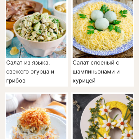
шампиньонами
пряностями
Салат из языка,
Салат слоеный с
свежего огурца и
шампиньонами и
грибов
курицей