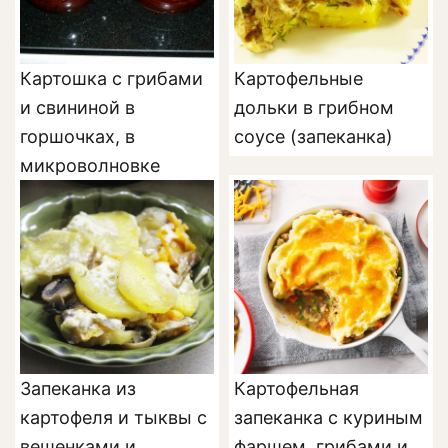
Картошка с грибами
Картофельные
и свининой в
дольки в грибном
горшочках, в
соусе (запеканка)
микроволновке
Запеканка из
Картофельная
картофеля и тыквы с
запеканка с куриным
вешенками и
фаршем, грибами и