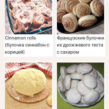
Сinnamon rolls
Французские булочки
(булочка синнабон с
из дрожжевого теста
корицей)
с сахаром