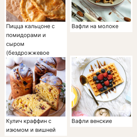
Пицца кальцоне с
Вафли на молоке
помидорами и
сыром
(бездрожжевое
тесто)
Кулич краффин с
Вафли венские
изюмом и вишней