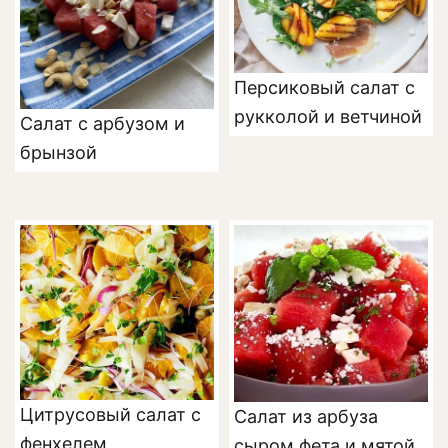
Персиковый салат с
рукколой и ветчиной
Салат с арбузом и
брынзой
Цитрусовый салат с
Салат из арбуза
фенхелем
сыром фета и мятой