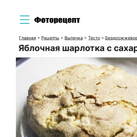
Главная
>
Рецепты
>
Выпечка
>
Тесто
>
Бездрожжевое
Яблочная шарлотка с саха