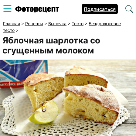
Подписаться
Главная
>
Рецепты
>
Выпечка
>
Тесто
>
Бездрожжевое
тесто
>
Яблочная шарлотка со
сгущенным молоком