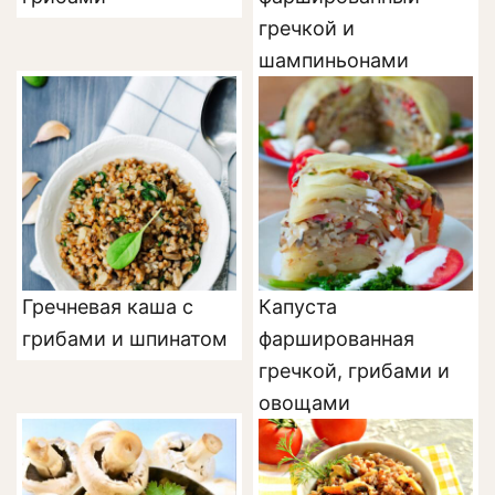
гречкой и
шампиньонами
Гречневая каша с
Капуста
грибами и шпинатом
фаршированная
гречкой, грибами и
овощами