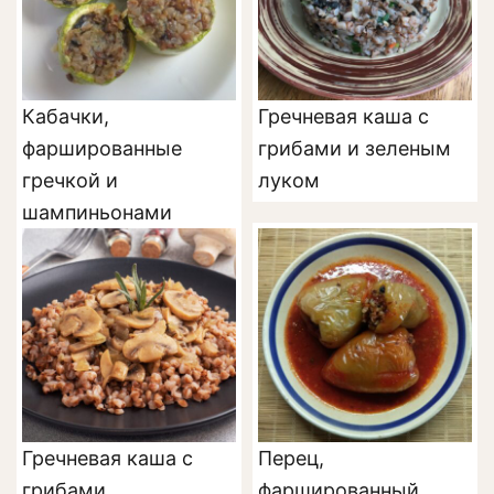
Кабачки,
Гречневая каша с
фаршированные
грибами и зеленым
гречкой и
луком
шампиньонами
Гречневая каша с
Перец,
грибами
фаршированный