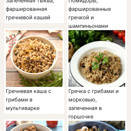
Запеченная тыква,
Помидоры,
фаршированная
фаршированные
гречневой кашей
гречкой и
шампиньонами
Гречневая каша с
Гречка с грибами и
грибами в
морковью,
мультиварке
запеченная в
горшочке