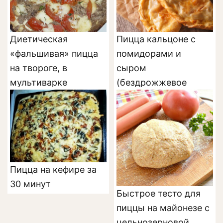
Диетическая
Пицца кальцоне с
«фальшивая» пицца
помидорами и
на твороге, в
сыром
мультиварке
(бездрожжевое
тесто)
Пицца на кефире за
30 минут
Быстрое тесто для
пиццы на майонезе с
цельнозерновой