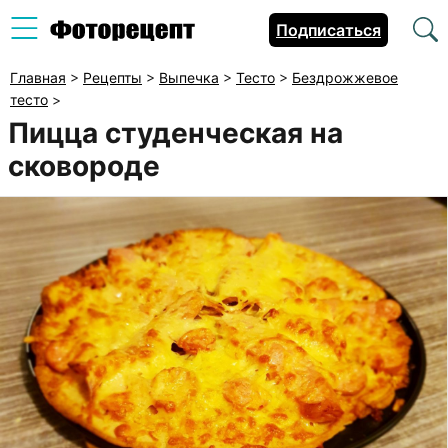
Подписаться
Главная
>
Рецепты
>
Выпечка
>
Тесто
>
Бездрожжевое
тесто
>
Пицца студенческая на
сковороде