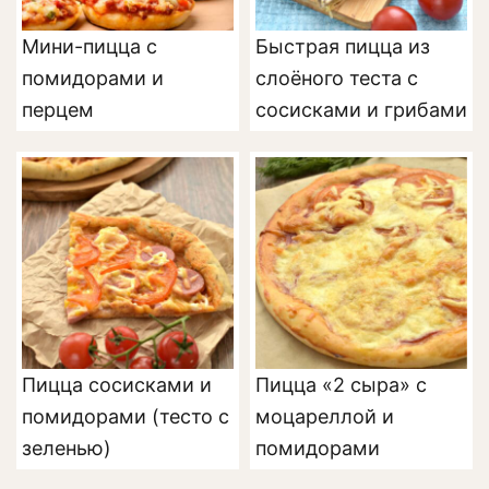
Мини-пицца с
Быстрая пицца из
помидорами и
слоёного теста с
перцем
сосисками и грибами
Пицца сосисками и
Пицца «2 сыра» с
помидорами (тесто с
моцареллой и
зеленью)
помидорами