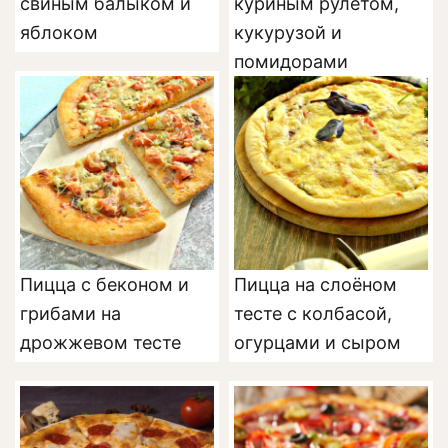
свиным балыком и
куриным рулетом,
яблоком
кукурузой и
помидорами
Пицца с беконом и
Пицца на слоёном
грибами на
тесте с колбасой,
дрожжевом тесте
огурцами и сыром