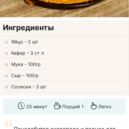
Ингредиенты
Яйцо
- 2 шт
Кефир
- 3 ст л
Мука
- 100гр
Сыр
- 100гр
Сосиски
- 3 шт
25 минут
Порций 1
Легко