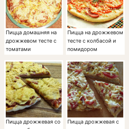
Пицца домашняя на
Пицца на дрожжевом
дрожжевом тесте с
тесте с колбасой и
томатами
помидором
Пицца дрожжевая со
Пицца дрожжевая с