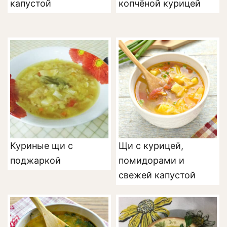
капустой
копчёной курицей
Куриные щи с
Щи с курицей,
поджаркой
помидорами и
свежей капустой