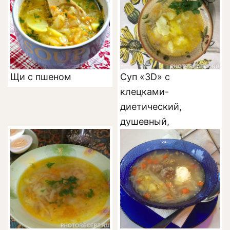
Щи с пшеном
Суп «3D» с
клецками-
диетический,
душевный,
деликатный