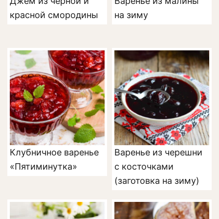
Джем из чёрной и
Варенье из малины
красной смородины
на зиму
Клубничное варенье
Варенье из черешни
«Пятиминутка»
с косточками
(заготовка на зиму)