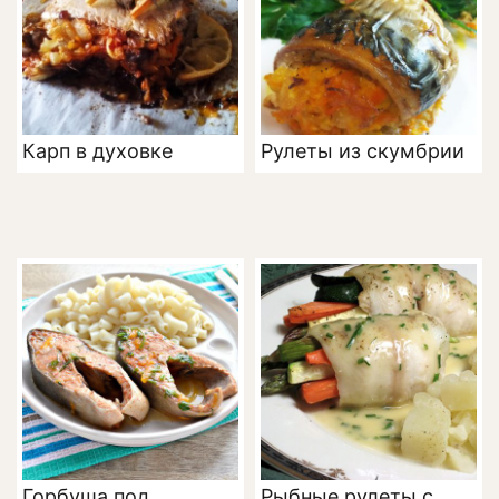
Карп в духовке
Рулеты из скумбрии
Горбуша под
Рыбные рулеты с