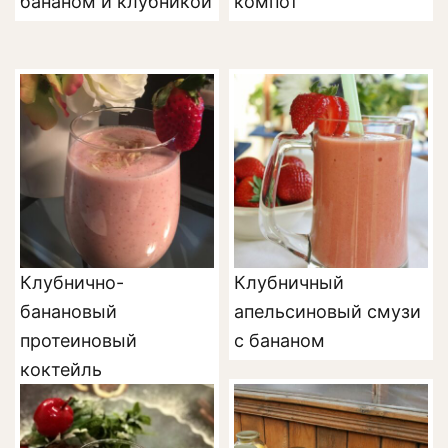
бананом и клубникой
компот
Клубнично-
Клубничный
банановый
апельсиновый смузи
протеиновый
с бананом
коктейль