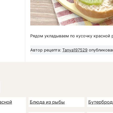
Рядом укладываем по кусочку красной 
Автор рецепта:
Tanya197529
опубликован
асной
Блюда из рыбы
Бутербро