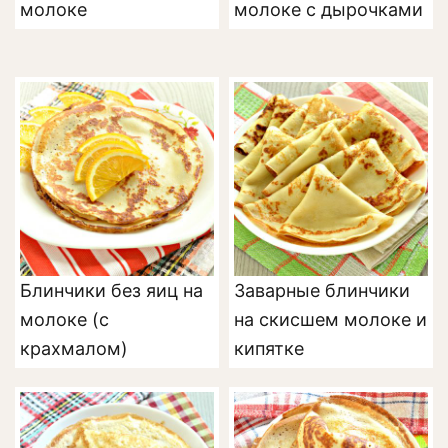
молоке
молоке с дырочками
Блинчики без яиц на
Заварные блинчики
молоке (с
на скисшем молоке и
крахмалом)
кипятке