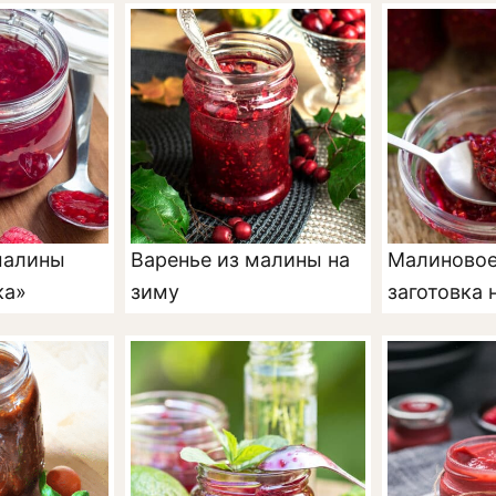
малины
Варенье из малины на
Малиновое
ка»
зиму
заготовка 