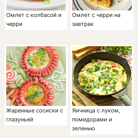
Омлет с колбасой и
Омлет с черри на
черри
завтрак
Жаренные сосиски с
Яичница с луком,
глазуньей
помидорами и
зеленью