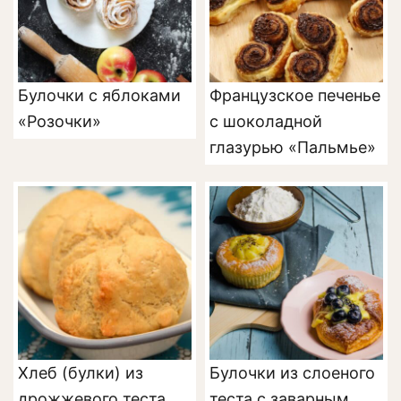
Булочки с яблоками
Французское печенье
«Розочки»
с шоколадной
глазурью «Пальмье»
Хлеб (булки) из
Булочки из слоеного
дрожжевого теста
теста с заварным