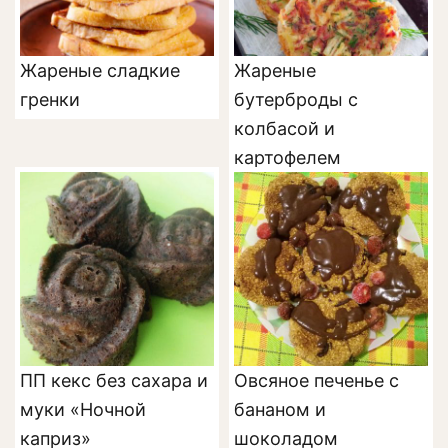
Жареные сладкие
Жареные
гренки
бутерброды с
колбасой и
картофелем
ПП кекс без сахара и
Овсяное печенье с
муки «Ночной
бананом и
каприз»
шоколадом