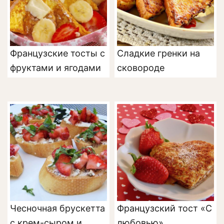
Французские тосты с
Сладкие гренки на
фруктами и ягодами
сковороде
Чесночная брускетта
Французский тост «С
с крем-сыром и
любовью»