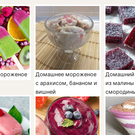
мороженое
Домашнее мороженое
Домашний
с арахисом, бананом и
из малины
вишней
смородин