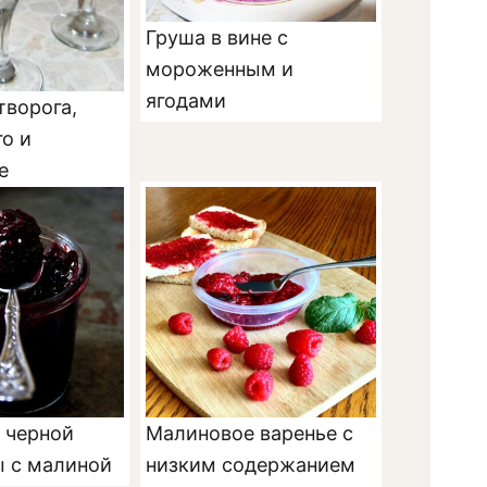
Груша в вине с
мороженным и
ягодами
творога,
о и
е
 черной
Малиновое варенье с
 с малиной
низким содержанием