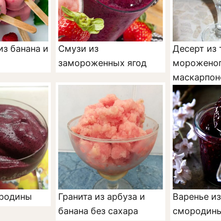
з банана и
Смузи из
Десерт из 
замороженных ягод
мороженог
маскарпон
ородины
Гранита из арбуза и
Варенье из
банана без сахара
смородины