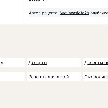
Автор рецепта:
Svetlanasiella29
опубликов
од
Десерты
Десерты б
Рецепты для детей
Смородин