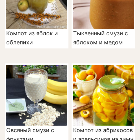
Компот из яблок и
Тыквенный смузи с
облепихи
яблоком и медом
Овсяный смузи с
Компот из абрикосов
фруктами
и апельсинов на зиму