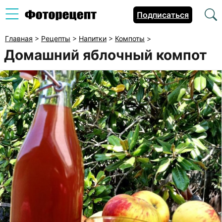
Подписаться
Главная
>
Рецепты
>
Напитки
>
Компоты
>
Домашний яблочный компот