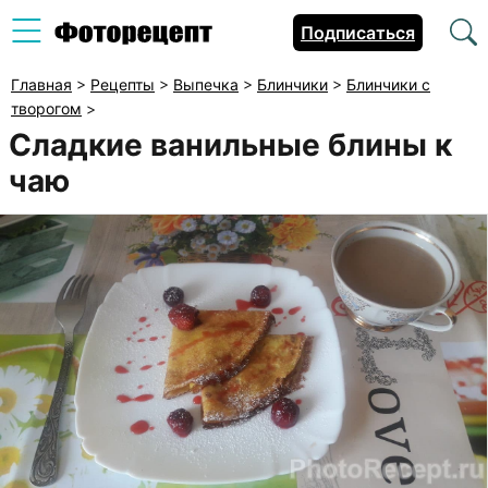
Подписаться
Главная
>
Рецепты
>
Выпечка
>
Блинчики
>
Блинчики с
творогом
>
Сладкие ванильные блины к
чаю