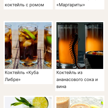
коктейль с ромом
«Маргариты»
Коктейль «Куба
Коктейль из
Либре»
ананасового сока и
вина